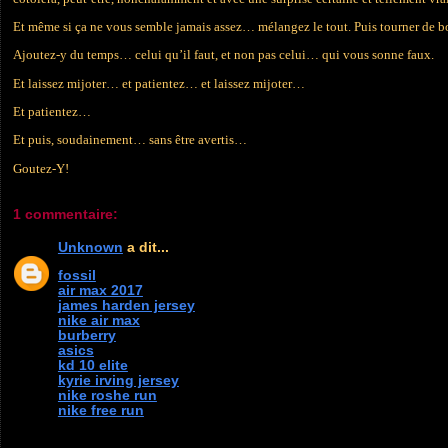
Et même si ça ne vous semble jamais assez… mélangez le tout. Puis tourner de 
Ajoutez-y du temps… celui qu’il faut, et non pas celui… qui vous sonne faux.
Et laissez mijoter… et patientez… et laissez mijoter…
Et patientez…
Et puis, soudainement… sans être avertis…
Goutez-Y!
1 commentaire:
Unknown
a dit...
fossil
air max 2017
james harden jersey
nike air max
burberry
asics
kd 10 elite
kyrie irving jersey
nike roshe run
nike free run
2018.11.16chenlixiang