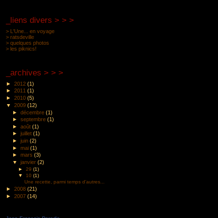
_liens divers ­> > >
> L'Une... en voyage
> ratsdeville
> quelques photos
> les piknics!
_archives > > >
►
2012
(1)
►
2011
(1)
►
2010
(5)
▼
2009
(12)
►
décembre
(1)
►
septembre
(1)
►
août
(1)
►
juillet
(1)
►
juin
(2)
►
mai
(1)
►
mars
(3)
▼
janvier
(2)
►
29
(1)
▼
10
(1)
Une recette, parmi temps d'autres...
►
2008
(21)
►
2007
(14)