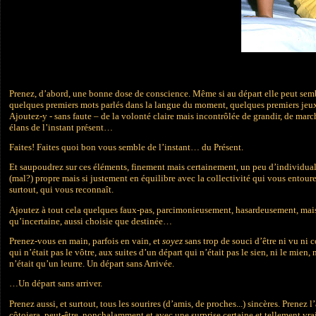
Prenez, d’abord, une bonne dose de conscience. Même si au départ elle peut sembl
quelques premiers mots parlés dans la langue du moment, quelques premiers jeux
Ajoutez-y - sans faute – de la volonté claire mais incontrôlée de grandir, de mar
élans de l’instant présent…
Faites! Faites quoi bon vous semble de l’instant… du Présent.
Et saupoudrez sur ces éléments, finement mais certainement, un peu d’individuali
(mal?) propre mais si justement en équilibre avec la collectivité qui vous entoure
surtout, qui vous reconnaît.
Ajoutez à tout cela quelques faux-pas, parcimonieusement, hasardeusement, mais 
qu’incertaine, aussi choisie que destinée…
Prenez-vous en main, parfois en vain, et
soyez
sans trop de souci d’être ni vu n
qui n’était pas le vôtre, aux suites d’un départ qui n’était pas le sien, ni le mien,
n’était qu’un leurre. Un départ sans Arrivée.
…Un départ sans arriver.
Prenez aussi, et surtout, tous les sourires (d’amis, de proches...) sincères. Pre
côtoiera, peut-être, nonchalamment et avec une surprise certaine et tellement vra