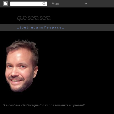
que sera sera
:: t o u t n u d a n s l ' e s p a c e ::
"
Le bonheur, c'est lorsque l'on vit nos souvenirs au présent"